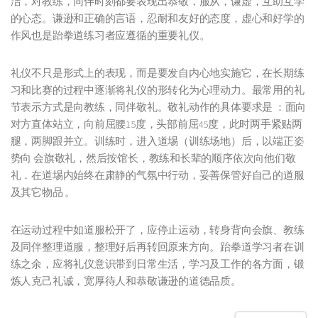
洁，对教练，同伴时刻都要表现出恭敬，服从，谦虚，互助互学
的心态。谦逊和正确的言语，忍耐和友好的态度，虚心和好学的
作风也是跆拳道练习者应遵循的重要礼仪。
礼仪不只是形式上的表现，而是要发自内心地实施它，在长期练
习和比赛的过程中逐渐将礼仪的形转化为心理动力。最常用的礼
节表示方式是向教练，同伴敬礼。敬礼动作的具体要求是 ：面向
对方直体站立，向前屈腰15度，头部前屈45度，此时两手紧贴两
腿，两脚跟并立。训练时，进入道埸（训练场地）后，以端正姿
势向 会旗敬礼，然后按馆长，教练和长辈的顺序依次向他们敬
礼．在道埸内始终在肃静的气氛中行动，妥善保管好自己的道服
及其它物品 。
在运动过程中如道服松开了，应停止运动，转身背向会旗、教练
及同伴整理道服，整理好后再转回原来方向。跆拳道学习者在训
练之余，应将礼仪意识带到日常生活，学习及工作的各方面，锻
炼人克己礼诚，宽厚待人和恭敬谦逊的道德品质。