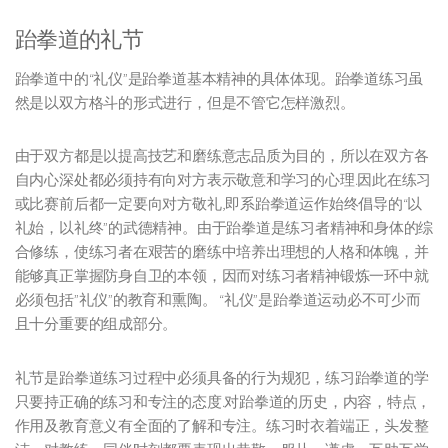
跆拳道的礼节
跆拳道中的“礼仪”是跆拳道基本精神的具体体现。跆拳道练习虽
然是以双方格斗的形式进行，但是不管它怎样激烈。
由于双方都是以提高技艺和磨练意志品质为目的，所以在双方各
自内心深处都必须持有向对方表示敬意和学习的心理.因此在练习
或比赛前后都一定要向对方敬礼,即系跆拳道运作始终倡导的“以
礼始，以礼终”的武德精神。由于跆拳道是练习者精神和身体的综
合修练，使练习者在艰苦的磨练中培养出理想的人格和体魄，并
能够真正掌握防身自卫的本领，因而对练习者精神锻炼一环中就
必须包括”礼仪”的教育和熏陶。 “礼仪”是跆拳道运动必不可少而
且十分重要的组成部分。
礼节是跆拳道练习过程中必须具备的行为规犯，练习跆拳道的学
只要持正确的练习和专注的态度.对跆拳道的历史，内容，特点，
作用及教育意义有全面的了解和专注。练习时衣着端正，头发整