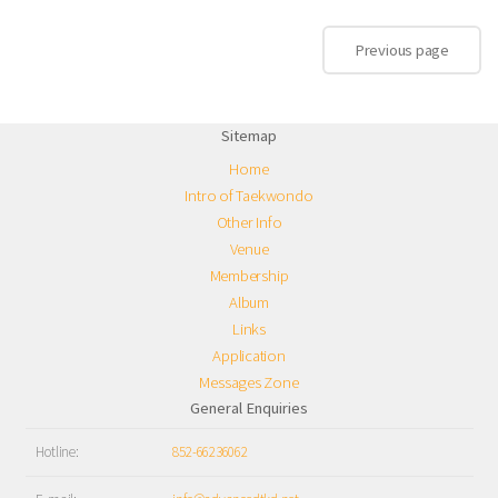
Sitemap
Home
Intro of Taekwondo
Other Info
Venue
Membership
Album
Links
Application
Messages Zone
General Enquiries
Hotline:
852-66236062