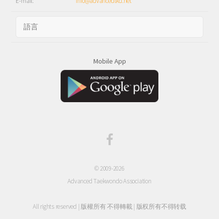
E-mail:
info@advancedtkd.net
Mobile App
© 2009-2026
Advanced Taekwondo Association
All rights reserved | 版權所有 不得轉載 | 版权所有不得转载