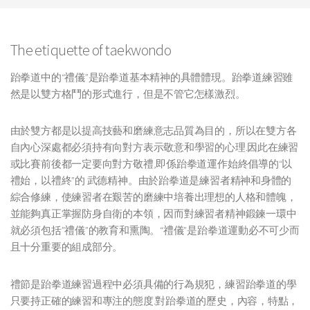
The etiquette of taekwondo
跆拳道中的“禮儀”是跆拳道基本精神的具體體現。跆拳道練習雖
然是以雙方格鬥的形式進行，但是不管它怎樣激烈。
由於雙方都是以提高技藝和磨練意志品質為目的，所以在雙方各
自內心深處都必須持有向對方表示敬意和學習的心理.因此在練習
或比賽前後都一定要向對方敬禮,即係跆拳道運作始終倡導的“以
禮始，以禮終”的 武德精神。由於跆拳道是練習者精神和身體的
綜合修練，使練習者在艱苦的磨練中培養出理想的人格和體魄，
並能夠真正掌握防身自衛的本領，因而對練習者精神鍛鍊一環中
就必須包括”禮儀”的教育和熏陶。“禮儀”是跆拳道運動必不可少而
且十分重要的組成部分。
禮節是跆拳道練習過程中必須具備的行為規犯，練習跆拳道的學
只要持正確的練習和專注的態度.對跆拳道的歷史，內容，特點，