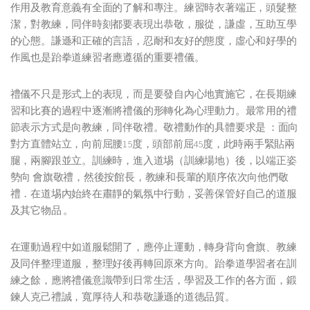
作用及教育意義有全面的了解和專注。練習時衣著端正，頭髮整
潔，對教練，同伴時刻都要表現出恭敬，服從，謙虛，互助互學
的心態。謙遜和正確的言語，忍耐和友好的態度，虛心和好學的
作風也是跆拳道練習者應遵循的重要禮儀。
禮儀不只是形式上的表現，而是要發自內心地實施它，在長期練
習和比賽的過程中逐漸將禮儀的形轉化為心理動力。最常用的禮
節表示方式是向教練，同伴敬禮。敬禮動作的具體要求是 ：面向
對方直體站立，向前屈腰15度，頭部前屈45度，此時兩手緊貼兩
腿，兩腳跟並立。訓練時，進入道埸（訓練場地）後，以端正姿
勢向 會旗敬禮，然後按館長，教練和長輩的順序依次向他們敬
禮．在道埸內始終在肅靜的氣氛中行動，妥善保管好自己的道服
及其它物品 。
在運動過程中如道服鬆開了，應停止運動，轉身背向會旗、教練
及同伴整理道服，整理好後再轉回原來方向。跆拳道學習者在訓
練之餘，應將禮儀意識帶到日常生活，學習及工作的各方面，鍛
鍊人克己禮誠，寬厚待人和恭敬謙遜的道德品質。