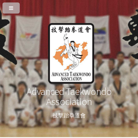
Advanced Taekwondo
Association
技擊跆拳道會