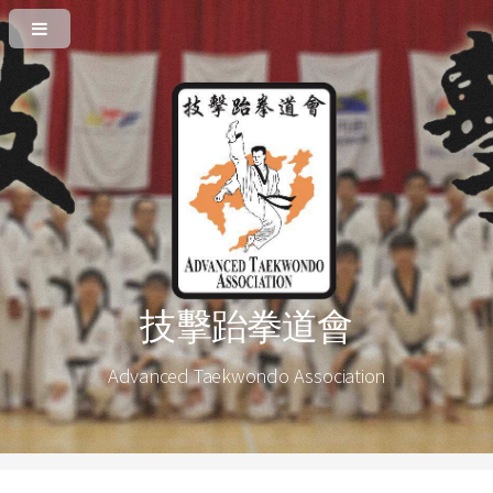
技擊跆拳道會
Advanced Taekwondo Association