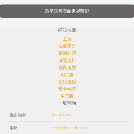
跆拳道青濤館世界聯盟
網站地圖
主頁
技擊簡介
相關介紹
道場資料
會員資歷
相片集
友站連結
報名申請
留言版
一般查詢
查詢熱線:
852-66236062
電郵:
info@advancedtkd.net