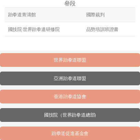
叄段
跆拳道青濤館
國際裁判
國技院·世界跆拳道研修院
品勢培訓班證書
世界跆拳道聯盟
亞洲跆拳道聯盟
香港跆拳道協會
國技院（世界跆拳道總部)
跆拳道促進基金會