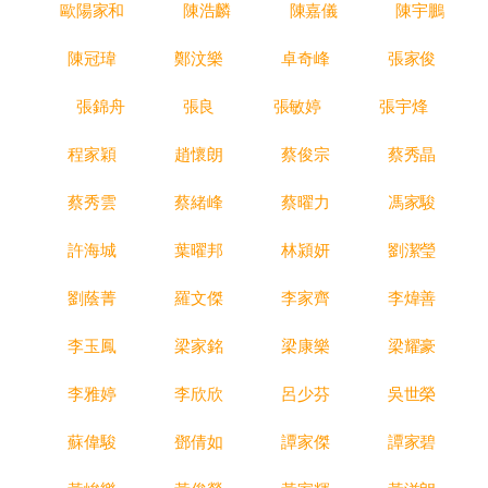
歐陽家和
陳浩麟
陳嘉儀
陳宇鵬
陳冠瑋
鄭汶樂
卓奇峰
張家俊
張錦舟
張良
張敏婷
張宇烽
程家穎
趙懷朗
蔡俊宗
蔡秀晶
蔡秀雲
蔡緒峰
蔡曜力
馮家駿
許海城
葉曜邦
林潁妍
劉潔瑩
劉蔭菁
羅文傑
李家齊
李煒善
李玉鳳
梁家銘
梁康樂
梁耀豪
李雅婷
李欣欣
呂少芬
吳世榮
蘇偉駿
鄧倩如
譚家傑
譚家碧