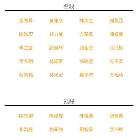
叄段
叢育昇
黃佩欣
陳煒生
謝景丞
陳浩宏
林力峯
方華燕
陳卓鵬
李芷茵
謝俊輝
趙金豐
張兆權
李希朗
林耀富
張曉雯
吳子青
蔡雋銘
林景宏
楊子齊
方曉晴
貮段
陳志鵬
陳俊傑
陳俊業
祝偉業
黎浩捷
賴家強
劉智豪
李沛權