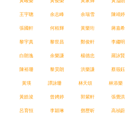
黃峻樂
黃俊榮
黃家輝
黃溢朗
王宇聰
余志峰
余瑞雪
陳靖婷
張國軒
何栢輝
黃樂珩
蔣嘉希
黎宇真
黎世昌
鄭俊軒
李繼明
白朗逸
余樂謙
楊德忠
羅詠賢
陳裕珊
黎昊朗
洪樂謙
蔡筱鈺
黃瑛
譚詠珊
林天頌
林添樂
黃皓浚
曾娉婷
郭紫軒
張覺洪
呂育恒
李穎琳
鄧歷昕
高禎蔚