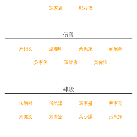
馮家輝
鄔竣傑
伍段
周錦文
溫麗明
余振東
麥展鴻
吳家俊
羅智康
黃偉強
肆段
朱朗雄
傅皓謙
馮家盛
尹家亮
周健文
方肇宏
葉少謙
池胤鋒