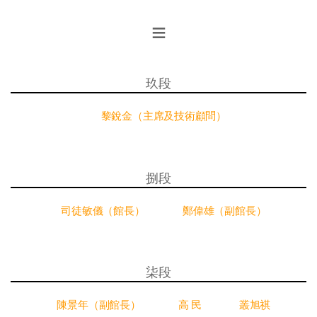
≡
玖段
黎銳金（主席及技術顧問）
捌段
司徒敏儀（館長）
鄭偉雄（副館長）
柒段
陳景年（副館長）
高 民
叢旭祺