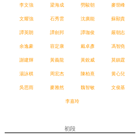
李文強
梁海成
勞駿朝
麥世峰
文耀強
石秀雲
沈廣能
蘇顯貴
譚英朗
譚劍邦
譚珈俊
嚴朝志
余逸豪
容定康
戴卓彥
馮智堯
謝建輝
黃義龍
黃銳威
莫鎮霆
湯詠棋
周宏杰
陳柏熹
黄心兒
吳思雨
麥雅然
魏智敏
文俊基
李嘉玲
初段