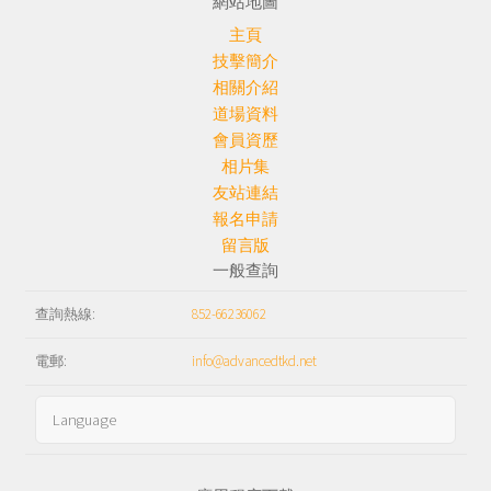
網站地圖
主頁
技擊簡介
相關介紹
道場資料
會員資歷
相片集
友站連結
報名申請
留言版
一般查詢
查詢熱線:
852-66236062
電郵:
info@advancedtkd.net