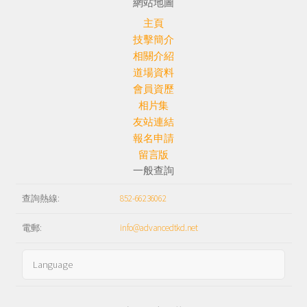
網站地圖
主頁
技擊簡介
相關介紹
道場資料
會員資歷
相片集
友站連結
報名申請
留言版
一般查詢
查詢熱線:
852-66236062
電郵:
info@advancedtkd.net