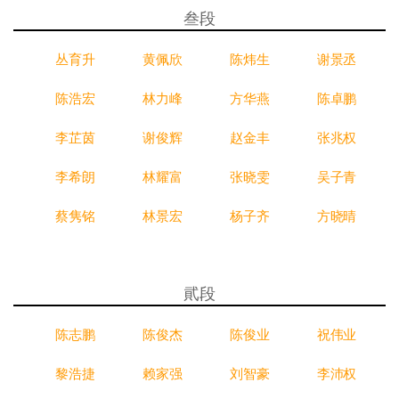
叁段
丛育升
黄佩欣
陈炜生
谢景丞
陈浩宏
林力峰
方华燕
陈卓鹏
李芷茵
谢俊辉
赵金丰
张兆权
李希朗
林耀富
张晓雯
吴子青
蔡隽铭
林景宏
杨子齐
方晓晴
貮段
陈志鹏
陈俊杰
陈俊业
祝伟业
黎浩捷
赖家强
刘智豪
李沛权