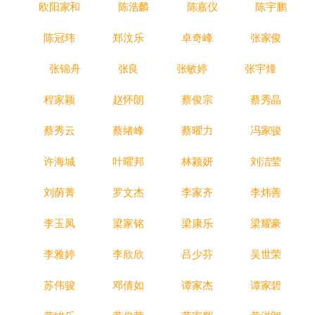
欧阳家和
陈浩麟
陈嘉仪
陈宇鹏
陈冠玮
郑汶乐
卓奇峰
张家俊
张锦舟
张良
张敏婷
张宇烽
程家颖
赵怀朗
蔡俊宗
蔡秀晶
蔡秀云
蔡绪峰
蔡曜力
冯家骏
许海城
叶曜邦
林颍妍
刘洁莹
刘荫菁
罗文杰
李家齐
李炜善
李玉凤
梁家铭
梁康乐
梁耀豪
李雅婷
李欣欣
吕少芬
吴世荣
苏伟骏
邓倩如
谭家杰
谭家碧