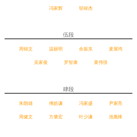
冯家辉
邬竣杰
伍段
周锦文
温丽明
余振东
麦展鸿
吴家俊
罗智康
黄伟强
肆段
朱朗雄
傅皓谦
冯家盛
尹家亮
周健文
方肇宏
叶少谦
池胤锋