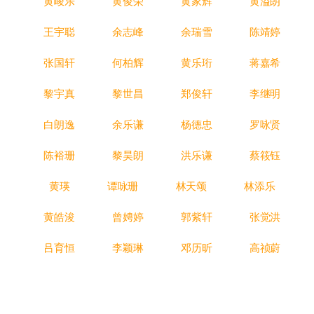
黄峻乐
黄俊荣
黄家辉
黄溢朗
王宇聪
余志峰
余瑞雪
陈靖婷
张国轩
何柏辉
黄乐珩
蒋嘉希
黎宇真
黎世昌
郑俊轩
李继明
白朗逸
余乐谦
杨德忠
罗咏贤
陈裕珊
黎昊朗
洪乐谦
蔡筱钰
黄瑛
谭咏珊
林天颂
林添乐
黄皓浚
曾娉婷
郭紫轩
张觉洪
吕育恒
李颖琳
邓历昕
高祯蔚