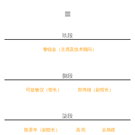
≡
玖段
黎锐金（主席及技术顾问）
捌段
司徒敏仪（馆长）
郑伟雄（副馆长）
柒段
陈景年（副馆长）
高 民
丛旭祺